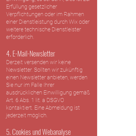
Erfüllung gesetzlicher
Verpflichtungen oder im Rahmen
einer Dienstleistung durch Wix oder
weitere technische Dienstleister
erforderlich.
4. E-Mail-Newsletter
Derzeit versenden wir keine
Newsletter. Sollten wir zukünftig
einen Newsletter anbieten, werden
Sie nur im Falle Ihrer
ausdrücklichen Einwilligung gemäß
Art. 6 Abs. 1 lit. a DSGVO
kontaktiert. Eine Abmeldung ist
jederzeit möglich.
5. Cookies und Webanalyse