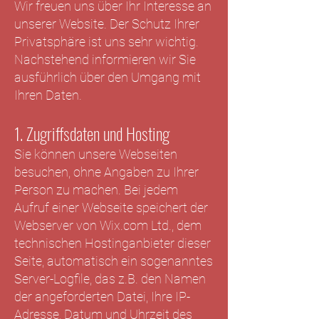
Wir freuen uns über Ihr Interesse an
unserer Website. Der Schutz Ihrer
Privatsphäre ist uns sehr wichtig.
Nachstehend informieren wir Sie
ausführlich über den Umgang mit
Ihren Daten.
1. Zugriffsdaten und Hosting
Sie können unsere Webseiten
besuchen, ohne Angaben zu Ihrer
Person zu machen. Bei jedem
Aufruf einer Webseite speichert der
Webserver von Wix.com Ltd., dem
technischen Hostinganbieter dieser
Seite, automatisch ein sogenanntes
Server-Logfile, das z.B. den Namen
der angeforderten Datei, Ihre IP-
Adresse, Datum und Uhrzeit des