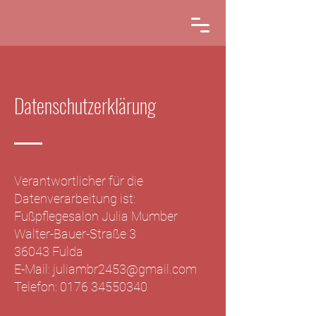
Datenschutzerklärung
Verantwortlicher für die
Datenverarbeitung ist:
Fußpflegesalon Julia Mumber
Walter-Bauer-Straße 3
36043 Fulda
E-Mail: juliambr2453@gmail.com
Telefon: 0176 34550340