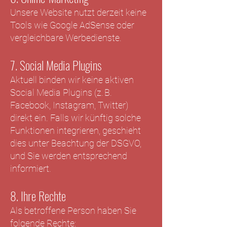
Unsere Website nutzt derzeit keine
Tools wie Google AdSense oder
vergleichbare Werbedienste.
7. Social Media Plugins
Aktuell binden wir keine aktiven
Social Media Plugins (z. B.
Facebook, Instagram, Twitter)
direkt ein. Falls wir künftig solche
Funktionen integrieren, geschieht
dies unter Beachtung der DSGVO,
und Sie werden entsprechend
informiert.
8. Ihre Rechte
Als betroffene Person haben Sie
folgende Rechte: