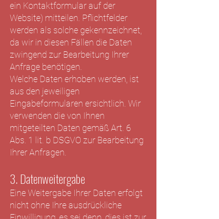
ein Kontaktformular auf der
Website) mitteilen. Pflichtfelder
werden als solche gekennzeichnet,
da wir in diesen Fällen die Daten
zwingend zur Bearbeitung Ihrer
Anfrage benötigen.
Welche Daten erhoben werden, ist
aus den jeweiligen
Eingabeformularen ersichtlich. Wir
verwenden die von Ihnen
mitgeteilten Daten gemäß Art. 6
Abs. 1 lit. b DSGVO zur Bearbeitung
Ihrer Anfragen.
3. Datenweitergabe
Eine Weitergabe Ihrer Daten erfolgt
nicht ohne Ihre ausdrückliche
Einwilligung, es sei denn, dies ist zur