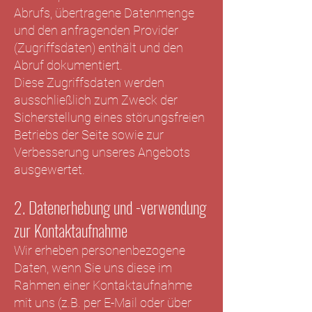
Abrufs, übertragene Datenmenge
und den anfragenden Provider
(Zugriffsdaten) enthält und den
Abruf dokumentiert.
Diese Zugriffsdaten werden
ausschließlich zum Zweck der
Sicherstellung eines störungsfreien
Betriebs der Seite sowie zur
Verbesserung unseres Angebots
ausgewertet.
2. Datenerhebung und -verwendung
zur Kontaktaufnahme
Wir erheben personenbezogene
Daten, wenn Sie uns diese im
Rahmen einer Kontaktaufnahme
mit uns (z.B. per E-Mail oder über