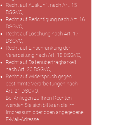
Recht auf Auskunft nach Art. 15
DSGVO,
Recht auf Berichtigung nach Art. 16
DSGVO,
Recht auf Löschung nach Art. 17
DSGVO,
Recht auf Einschränkung der
Verarbeitung nach Art. 18 DSGVO,
Recht auf Datenübertragbarkeit
nach Art. 20 DSGVO,
Recht auf Widerspruch gegen
bestimmte Verarbeitungen nach
Art. 21 DSGVO.
Bei Anliegen zu Ihren Rechten
wenden Sie sich bitte an die im
Impressum oder oben angegebene
E-Mail-Adresse.